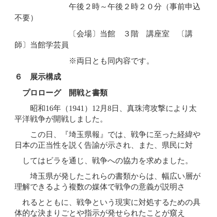
午後２時～午後２時２０分（事前申込
不要）
〔会場〕当館 ３階 講座室 〔講
師〕当館学芸員
※両日とも同内容です。
６ 展示構成
プロローグ 開戦と書類
昭和16年（1941）12月8日、真珠湾攻撃により太
平洋戦争が開戦しました。
この日、『埼玉県報』では、戦争に至った経緯や
日本の正当性を説く告諭が示され、また、県民に対
してはビラを通じ、戦争への協力を求めました。
埼玉県が発したこれらの書類からは、幅広い層が
理解できるよう複数の媒体で戦争の意義が説明さ
れるとともに、戦争という現実に対処するための具
体的な決まりごとや指示が発せられたことが窺え