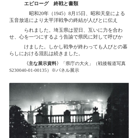
エピローグ 終戦と書類
昭和20年（1945）8月15日、昭和天皇による
玉音放送により太平洋戦争の終結が人びとに伝え
ら
れ
ました。埼玉県は翌日、互いに力を合わ
せ、心を一つにするよう告諭で県民に対して呼びか
け
ま
し
た。しかし戦争が終わっても人びとの暮
らしにおける混乱は続きました。
〈主な展示資料〉
「県庁の大火」（戦後報道写真
S230040-01-00135）※パネル展示