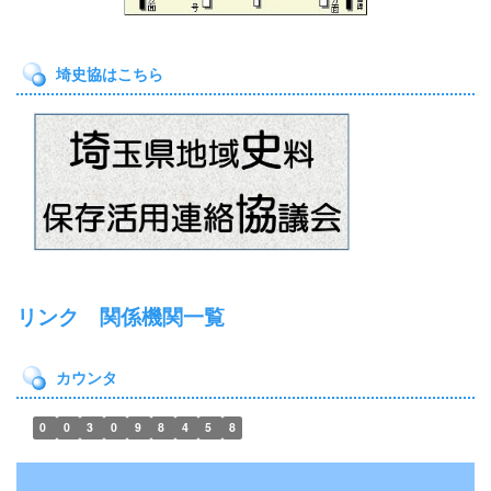
埼史協はこちら
リンク 関係機関一覧
カウンタ
0
0
3
0
9
8
4
5
8