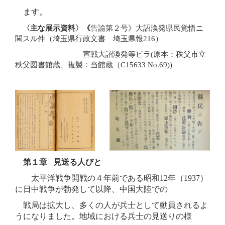
ます。
〈主な展示資料〉《
告諭第２号》大詔渙発県民覚悟ニ
関スル件（埼玉県行政文書 埼玉県報216）
宣戦大詔渙発等ビラ(原本：秩父市立
秩父図書館蔵、複製：当館蔵（C15633 No.69))
第１章 見送る人びと
太平洋戦争開戦の４年前である昭和12年（1937）
に日中戦争が勃発して以降、中国大陸での
戦局は拡大し、多くの人が兵士として動員されるよ
うになりました。地域における兵士の見送りの様