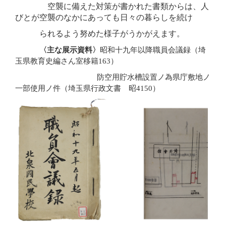
空襲に備えた対策が書かれた書類からは、人
びとが空襲のなかにあっても日々の暮らしを続け
ら
れ
る
よう努めた様子がうかがえます。
〈主な展示資料〉
昭和十九年以降職員会議録（埼
玉県教育史編さん室移籍163）
防空用貯水槽設置ノ為県庁敷地ノ
一部使用ノ件（埼玉県行政文書 昭4150）