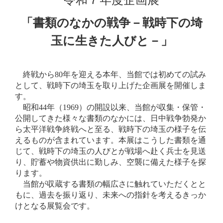
令和７年度企画展
「書類のなかの戦争－戦時下の埼
玉に生きた人びと－」
終戦から80年を迎える本年、当館では初めての試み
として、戦時下の埼玉を取り上げた企画展を開催しま
す。
昭和44年（1969）の開設以来、当館が収集・保管・
公開してきた様々な書類のなかには、日中戦争勃発か
ら太平洋戦争終戦へと至る、戦時下の埼玉の様子を伝
えるものが含まれています。本展はこうした書類を通
じて、戦時下の埼玉の人びとが戦場へ赴く兵士を見送
り、貯蓄や物資供出に勤しみ、空襲に備えた様子を探
ります。
当館が収蔵する書類の幅広さに触れていただくとと
もに、過去を振り返り、未来への指針を考えるきっか
けとなる展覧会です。