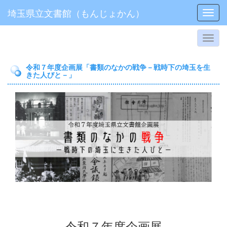
埼玉県立文書館（もんじょかん）
Toggl
令和７年度企画展「書類のなかの戦争－戦時下の埼玉を生
きた人びと－」