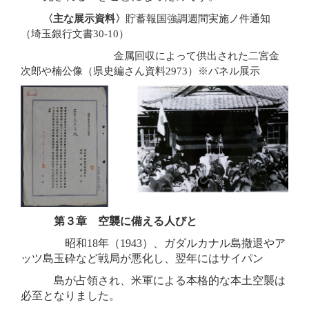
〈主な展示資料〉
貯蓄報国強調週間実施ノ件通知
（埼玉銀行文書30-10）
金属回収によって供出された二宮金
次郎や楠公像（県史編さん資料2973）※パネル展示
第３章 空襲に備える人びと
昭和18年（1943）、ガダルカナル島撤退やア
ッツ島玉砕など戦局が悪化し、翌年にはサイパン
島
が
占領され、米軍による本格的な本土空襲は
必至となりました。