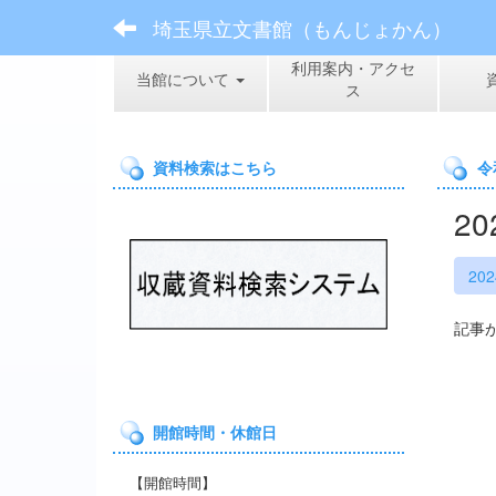
埼玉県立文書館（もんじょかん）
利用案内・アクセ
当館について
ス
資料検索はこちら
令
2
20
記事
開館時間・休館日
【開館時間】