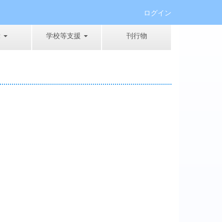
ログイン
示
学校等支援
刊行物