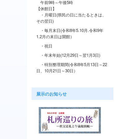
午前9時～午後5時
【休館日】
・月曜日(県民の日に当たると
きは、
その翌日)
・毎月末日(令和8年5.10月.令和9年
1.2月の末日は開館）
・祝日
・年末年始(12月29日～翌1月3日)
・特別整理期間
(令和8年5月13日～22
日
、10月21
日～30日）
展示のお知らせ