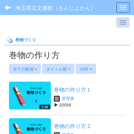
埼玉県立文書館（もんじょかん）
Toggl
巻物づくり
巻物の作り方
全ての動画
タイトル順
10件
巻物の作り方１
管理者
22059
2:20
巻物の作り方２