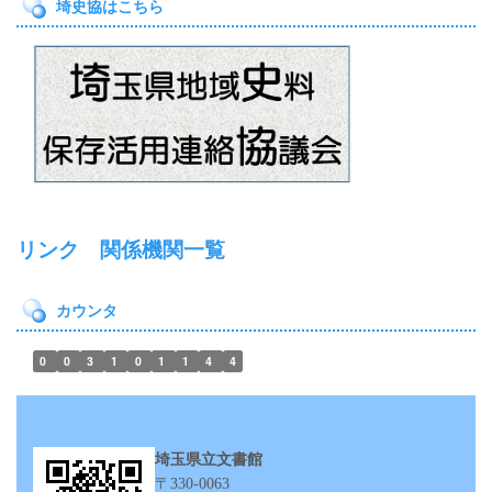
埼史協はこちら
リンク 関係機関一覧
カウンタ
0
0
3
1
0
1
1
4
4
埼玉県立文書館
〒330-0063