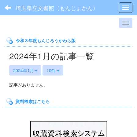
埼玉県立文書館（もんじょかん）
Toggl
令和３年度もんじろうかわら版
2024年1月の記事一覧
2024年1月
10件
記事がありません。
資料検索はこちら