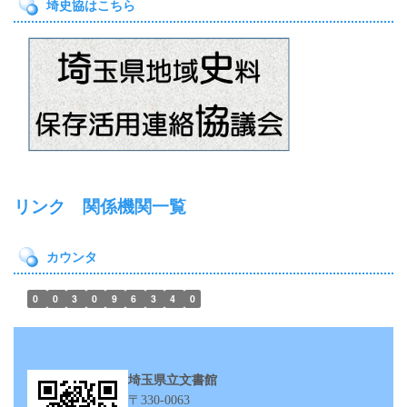
埼史協はこちら
リンク 関係機関一覧
カウンタ
0
0
3
0
9
6
3
4
0
埼玉県立文書館
〒330-0063