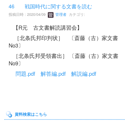
46 戦国時代に関する文書を読む
投稿日時 : 2020/04/09
管理者
カテゴリ:
【R元 古文書解読講習会】
［北条氏邦印判状］ 〔斎藤（古）家文書
No3〕
［北条氏邦受領書出］ 〔斎藤（古）家文書
No9〕
問題.pdf
解答編.pdf
解説編.pdf
資料検索はこちら