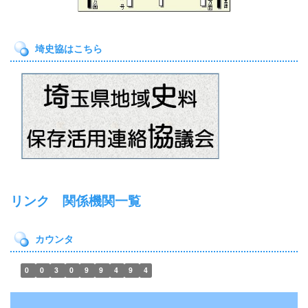
埼史協はこちら
リンク 関係機関一覧
カウンタ
0
0
3
0
9
9
4
9
4