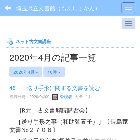
埼玉県立文書館（もんじょかん）
Toggl
ネット古文書講座
2020年4月の記事一覧
2020年4月
10件
48 送り手形に関する文書を読む
投稿日時 : 2020/04/09
管理者
カテゴリ:
[
R元 古文書解読講習会】
［送り手形之事（和助聟養子）］〔長島家
文書No２７０８〕