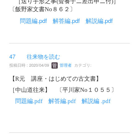
［送り手形之事(聟養子ニ差出申ニ付)］
〔飯野家文書No８６２〕
問題編.pdf
解答編.pdf
解説編.pdf
47 往来物を読む
投稿日時 : 2020/04/09
管理者
カテゴリ:
【R元 講座・はじめての古文書】
［中山道往来】 〔平川家No１０５５〕
問題編.pdf
解答編.pdf
解説編 .pdf