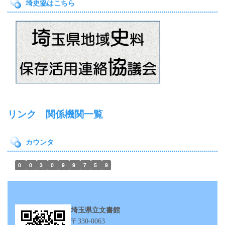
埼史協はこちら
リンク 関係機関一覧
カウンタ
0
0
3
0
9
9
7
5
9
埼玉県立文書館
〒330-0063