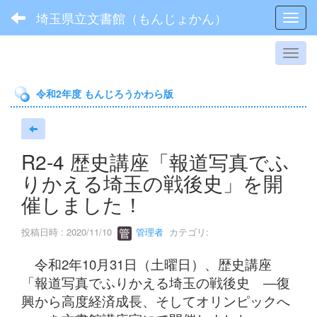
埼玉県立文書館（もんじょかん）
Toggl
令和2年度 もんじろうかわら版
R2-4 歴史講座「報道写真でふ
りかえる埼玉の戦後史」を開
催しました！
投稿日時 : 2020/11/10
管理者
カテゴリ:
令和2年10月31日（土曜日）、歴史講座
「報道写真でふりかえる埼玉の戦後史 ―復
興から高度経済成長、そしてオリンピックへ