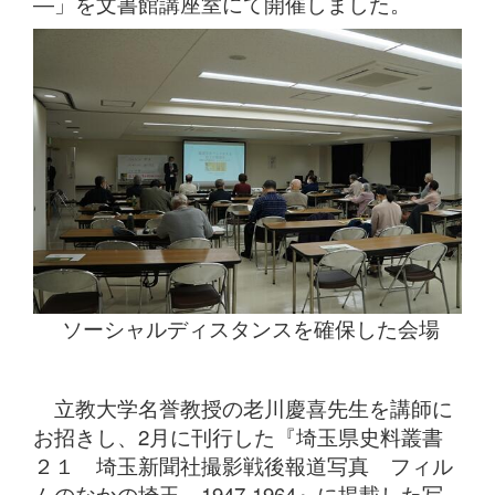
―」を文書館講座室にて開催しました。
ソーシャルディスタンスを確保した会場
立教大学名誉教授の老川慶喜先生を講師に
お招きし、2月に刊行した『埼玉県史料叢書
２１ 埼玉新聞社撮影戦後報道写真 フィル
ムのなかの埼玉 1947-1964』に掲載した写