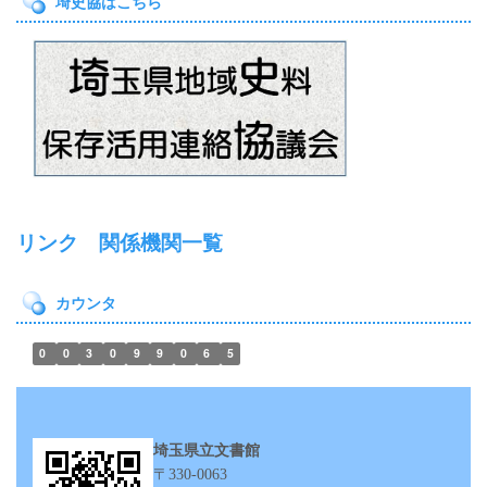
埼史協はこちら
リンク 関係機関一覧
カウンタ
0
0
3
0
9
9
0
6
5
埼玉県立文書館
〒330-0063