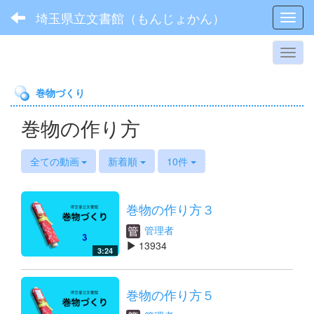
埼玉県立文書館（もんじょかん）
Toggl
巻物づくり
巻物の作り方
全ての動画
新着順
10件
巻物の作り方３
管理者
13934
3:24
巻物の作り方５