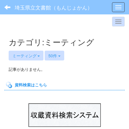
埼玉県立文書館（もんじょかん）
Toggl
カテゴリ:ミーティング
ミーティング
50件
記事がありません。
資料検索はこちら