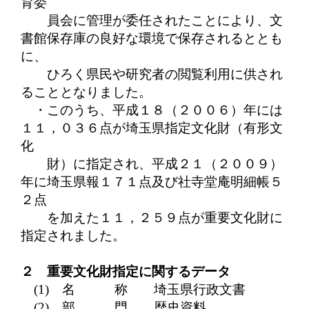
育委
員会に管理が委任されたことにより、文
書館保存庫の良好な環境で保存されるととも
に、
ひろく県民や研究者の閲覧利用に供され
ることとなりました。
・このうち、平成１８（２００６）年には
１１，０３６点が埼玉県指定文化財（有形文
化
財）に指定され、平成２１（２００９）
年に埼玉県報１７１点及び社寺堂庵明細帳５
２点
を加えた１１，２５９点が重要文化財に
指定されました。
２ 重要文化財指定に関するデータ
(1)
名 称 埼玉県行政文書
(2)
部 門
歴史資料