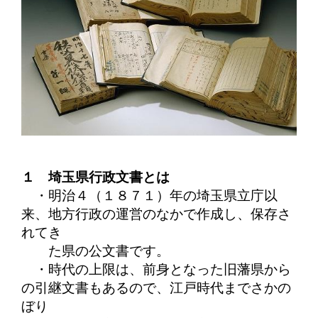
１ 埼玉県行政文書とは
・
明治４（１８７１）年の埼玉県立庁以
来、地方行政の運営のなかで作成し、保存さ
れてき
た
県の公文書です。
・時代の上限は、前身となった旧藩県から
の引継文書もあるので、江戸時代
までさかの
ぼり