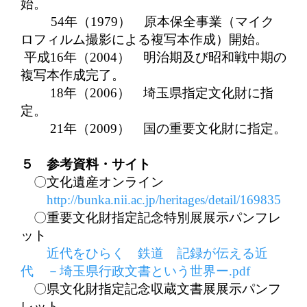
始。
54
年（
1979）
原本保全事業（マイク
ロフィルム撮影による複写本作成）開始。
平成
16
年（
2004）
明治期及び昭和戦中期の
複写本作成完了。
18
年（
2006）
埼玉県指定文化財に指
定。
21
年（
2009）
国の重要文化財に指定。
５ 参考資料・サイト
〇文化遺産オンライン
http://bunka.nii.ac.jp/heritages/detail/169835
〇重要文化財指定記念特別展展示パンフレ
ット
近代をひらく 鉄道 記録が伝える近
代 －埼玉県行政文書という世界ー.pdf
〇県文化財指定記念収蔵文書展展示パンフ
レット