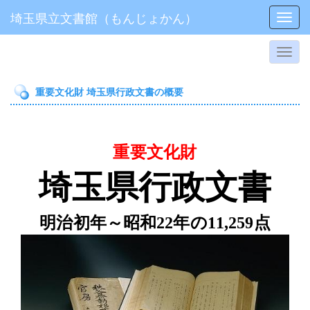
埼玉県立文書館（もんじょかん）
Toggl
重要文化財 埼玉県行政文書の概要
重要文化財
埼玉県行政文書
明治初年～昭和
22
年の
11,259
点