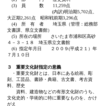
(3)
員 数
11,259
点
(
内訳
)
明治期
5,702
点、
大正期
2,261
点 昭和戦前期
3,296
点
(4)
所 有 者
埼玉県（管理：総務部
文書課、県立文書館）
(5)
所在の場所 さいたま市浦和区高砂
４－３－１８ 埼玉県立文書館
(6)
指定年月日 ２００９
(
平成２１）年
７月１０日
３
重要文化財指定の意義
・重要文化財とは、日本にある絵画、彫
刻、工芸品、書跡・典籍、古文書、考古資
料、歴史
資
料、建造物などの有形文化財のうち、
文化史的・学術的に特に重要なものを、かけ
がえ