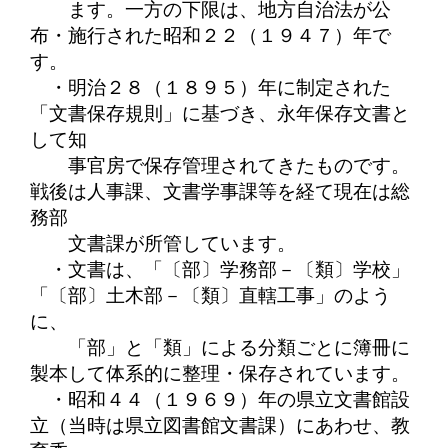
ます。一方の下限は、
地方自治法が公
布・施行された昭和２２（１９４７）年で
す。
・明治２８（１８９５）年に制定された
「文書保存規則」に基づき、永年保存文書と
して知
事官房で保存管理されてきたものです。
戦後は人事課、文書学事課等を経て現在は総
務部
文書課が所管しています。
・文書は、「〔部〕学務部－〔類〕学校」
「〔部〕土木部－〔類〕直轄工事」のよう
に、
「部」と「類」による分類ごとに簿冊に
製本して体系的に整理・保存されています。
・昭和４４（１９６９）年の県立文書館設
立（当時は県立図書館文書課）にあわせ、教