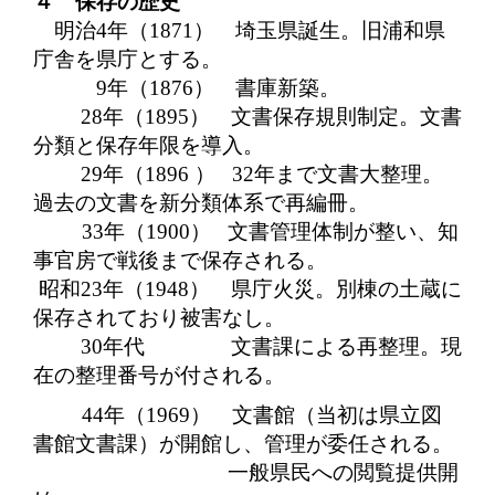
４ 保存の歴史
明治
4
年（
1871）
埼玉県誕生。旧浦和県
庁舎を県庁とする。
9
年（
1876）
書庫新築。
28
年（
1895）
文書保存規則制定。文書
分類と保存年限を導入。
29
年（
1896
）
32
年まで文書大整理。
過去の文書を新分類体系で再編冊。
33
年（
1900）
文書管理体制が整い、知
事官房で戦後まで保存される。
昭和
23
年（
1948）
県庁火災。別棟の土蔵に
保存されており被害なし。
30
年代
文書課による再整理。現
在の整理番号が付される。
44
年（
1969）
文書館（当初は県立図
書館文書課）が開館し、管理が委任される。
一般県民への閲覧提供開