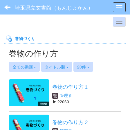
埼玉県立文書館（もんじょかん）
Toggl
巻物づくり
巻物の作り方
全ての動画
タイトル順
20件
巻物の作り方１
管理者
22060
2:20
巻物の作り方２